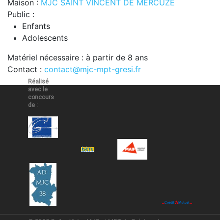
Maison :
MJC SAINT VINCENT DE MERCUZE
Public :
Enfants
Adolescents
Matériel nécessaire : à partir de 8 ans
Contact :
contact@mjc-mpt-gresi.fr
Réalisé
avec le
concours
de :