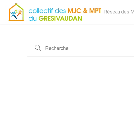
État/Pays
Skip
to
Réseau des 
main
content
Recherche