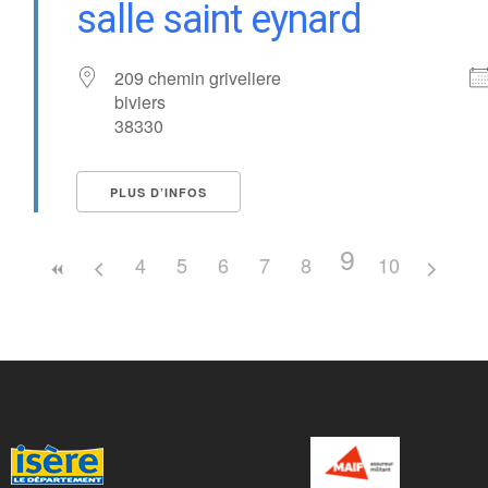
salle saint eynard
209 chemin griveliere
biviers
38330
PLUS D’INFOS
9
4
5
6
7
8
10