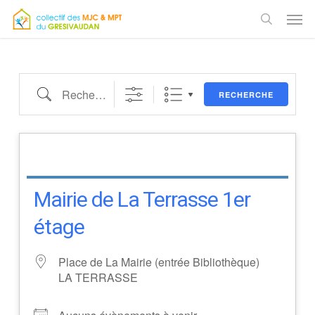
État/Pays
Skip
Men
to
search
main
content
Recherche
RECHERCHE
Mairie de La Terrasse 1er
étage
Place de La Mairie (entrée Bibliothèque)
LA TERRASSE