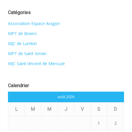
Catégories
Association Espace Aragon
MPT de Biviers
MJC de Lumbin
MPT de Saint Ismier
MJC Saint Vincent de Mercuze
Calendrier
août 2026
L
M
M
J
V
S
D
1
2