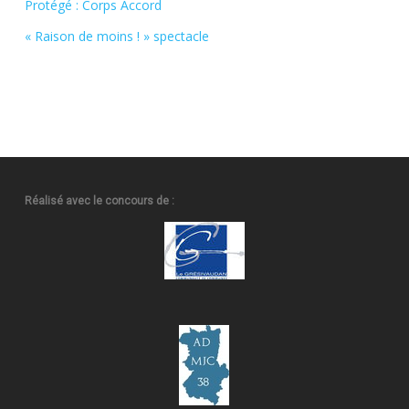
Protégé : Corps Accord
« Raison de moins ! » spectacle
Réalisé avec le concours de :