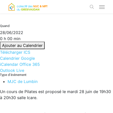
Skip
Menu
to
search
main
content
Quand
28/06/2022
0 h 00 min
Ajouter au Calendrier
Télécharger ICS
Calendrier Google
iCalendar
Office 365
Outlook Live
Type d’évènement
MJC de Lumbin
Un cours de Pilates est proposé le mardi 28 juin de 19h30
à 20h30 salle Icare.