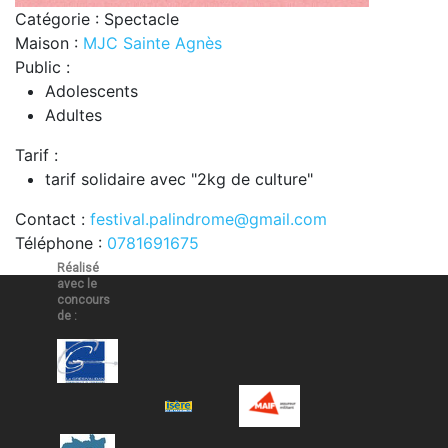
Catégorie : Spectacle
Maison :
MJC Sainte Agnès
Public :
Adolescents
Adultes
Tarif :
tarif solidaire avec "2kg de culture"
Contact :
festival.palindrome@gmail.com
Téléphone :
0781691675
Réalisé
avec le
concours
de :