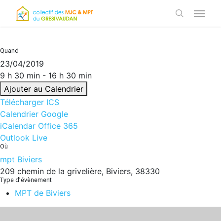
Skip
Menu
to
search
main
content
Quand
23/04/2019
9 h 30 min - 16 h 30 min
Ajouter au Calendrier
Télécharger ICS
Calendrier Google
iCalendar
Office 365
Outlook Live
Où
mpt Biviers
209 chemin de la grivelière, Biviers, 38330
Type d’évènement
MPT de Biviers