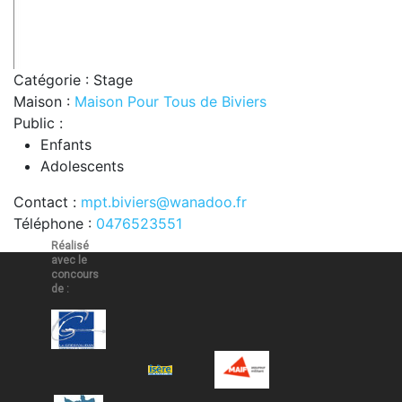
Catégorie : Stage
Maison :
Maison Pour Tous de Biviers
Public :
Enfants
Adolescents
Contact :
mpt.biviers@wanadoo.fr
Téléphone :
0476523551
Réalisé
avec le
concours
de :