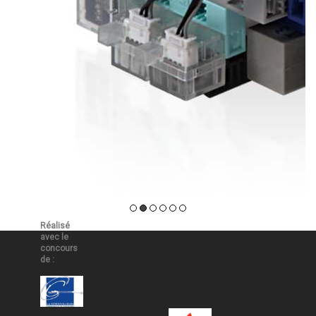
Réalisé
avec le
concours
de :