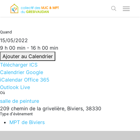
Skip
Menu
to
search
main
content
Quand
15/05/2022
9 h 00 min - 16 h 00 min
Ajouter au Calendrier
Télécharger ICS
Calendrier Google
iCalendar
Office 365
Outlook Live
Où
salle de peinture
209 chemin de la grivelière, Biviers, 38330
Type d’évènement
MPT de Biviers