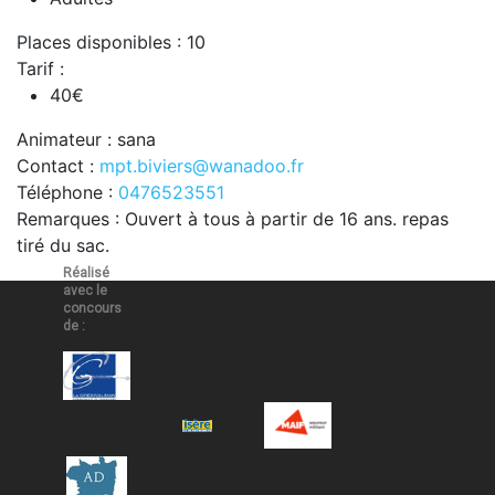
Places disponibles : 10
Tarif :
40€
Animateur : sana
Contact :
mpt.biviers@wanadoo.fr
Téléphone :
0476523551
Remarques : Ouvert à tous à partir de 16 ans. repas
tiré du sac.
Réalisé
avec le
concours
de :