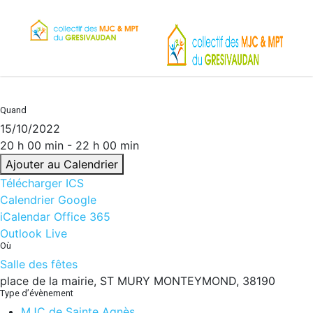
Skip
to
main
content
Quand
15/10/2022
20 h 00 min - 22 h 00 min
Ajouter au Calendrier
Télécharger ICS
Calendrier Google
iCalendar
Office 365
Outlook Live
Où
Salle des fêtes
place de la mairie, ST MURY MONTEYMOND, 38190
Type d’évènement
MJC de Sainte Agnès