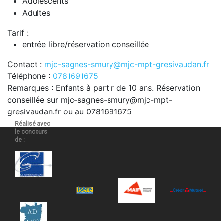
Adolescents
Adultes
Tarif :
entrée libre/réservation conseillée
Contact :
mjc-sagnes-smury@mjc-mpt-gresivaudan.fr
Téléphone :
0781691675
Remarques : Enfants à partir de 10 ans. Réservation
conseillée sur mjc-sagnes-smury@mjc-mpt-
gresivaudan.fr ou au 0781691675
Réalisé avec
le concours
de :