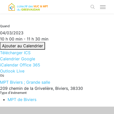
Skip
Menu
to
search
main
content
Quand
04/03/2023
10 h 00 min - 11 h 30 min
Ajouter au Calendrier
Télécharger ICS
Calendrier Google
iCalendar
Office 365
Outlook Live
Où
MPT Biviers ; Grande salle
209 chemin de la Grivelière, Biviers, 38330
Type d’évènement
MPT de Biviers