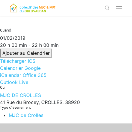
Skip
Menu
to
search
main
content
Quand
01/02/2019
20 h 00 min - 22 h 00 min
Ajouter au Calendrier
Télécharger ICS
Calendrier Google
iCalendar
Office 365
Outlook Live
Où
MJC DE CROLLES
41 Rue du Brocey, CROLLES, 38920
Type d’évènement
MJC de Crolles