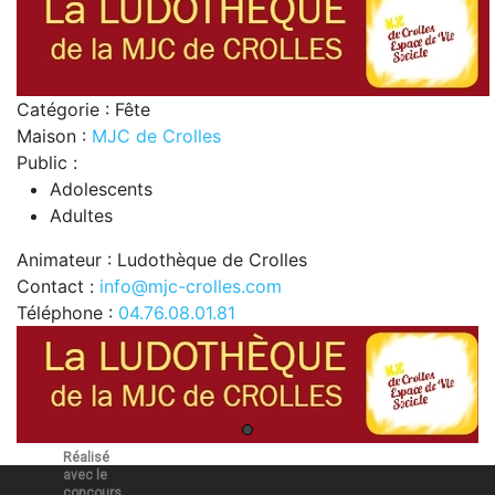
Catégorie : Fête
Maison :
MJC de Crolles
Public :
Adolescents
Adultes
Animateur : Ludothèque de Crolles
Contact :
info@mjc-crolles.com
Téléphone :
04.76.08.01.81
Réalisé
avec le
concours