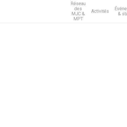
Réseau
des
Événe
Activités
MJC &
& st
MPT