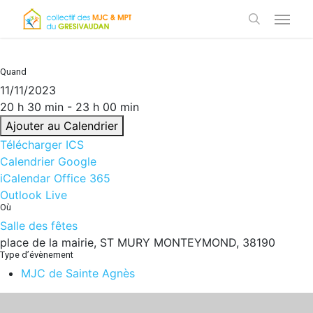
Skip
Menu
to
search
main
content
Quand
11/11/2023
20 h 30 min - 23 h 00 min
Ajouter au Calendrier
Télécharger ICS
Calendrier Google
iCalendar
Office 365
Outlook Live
Où
Salle des fêtes
place de la mairie, ST MURY MONTEYMOND, 38190
Type d’évènement
MJC de Sainte Agnès