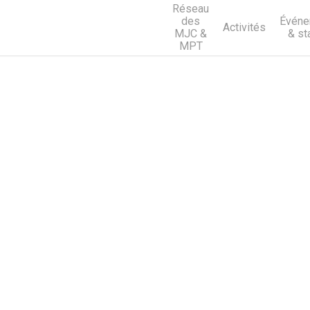
Réseau
des
Événe
Activités
MJC &
& st
MPT