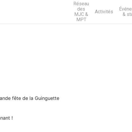
Réseau
des
Événe
Activités
MJC &
& st
MPT
rande fête de la Guinguette
nant !