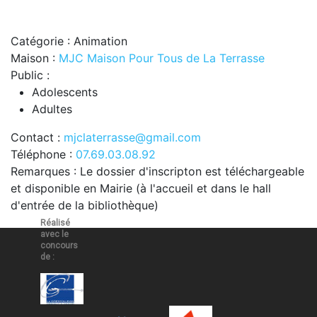
Catégorie : Animation
Maison :
MJC Maison Pour Tous de La Terrasse
Public :
Adolescents
Adultes
Contact :
mjclaterrasse@gmail.com
Téléphone :
07.69.03.08.92
Remarques : Le dossier d'inscripton est téléchargeable
et disponible en Mairie (à l'accueil et dans le hall
d'entrée de la bibliothèque)
Réalisé
avec le
concours
de :