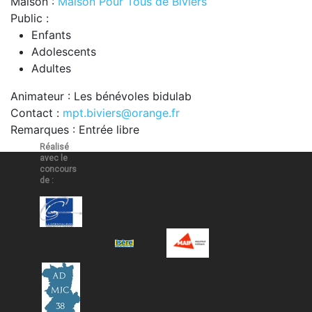
Maison :
Maison Pour Tous de Biviers
Public :
Enfants
Adolescents
Adultes
Animateur : Les bénévoles bidulab
Contact :
mpt.biviers@orange.fr
Remarques : Entrée libre
Réalisé
avec le
concours
de :