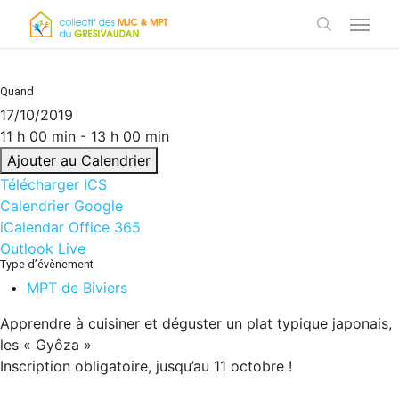
Skip
Menu
to
search
main
content
Quand
17/10/2019
11 h 00 min - 13 h 00 min
Ajouter au Calendrier
Télécharger ICS
Calendrier Google
iCalendar
Office 365
Outlook Live
Type d’évènement
MPT de Biviers
Apprendre à cuisiner et déguster un plat typique japonais,
les « Gyôza »
Inscription obligatoire, jusqu’au 11 octobre !