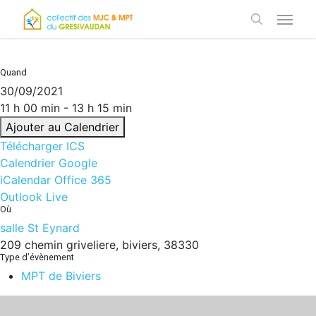
Skip
Menu
to
search
main
content
Quand
30/09/2021
11 h 00 min - 13 h 15 min
Ajouter au Calendrier
Télécharger ICS
Calendrier Google
iCalendar
Office 365
Outlook Live
Où
salle St Eynard
209 chemin griveliere, biviers, 38330
Type d’évènement
MPT de Biviers