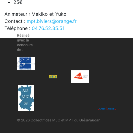
25€
Animateur : Makiko et Yuko
Contact :
mpt.biviers@orange.fr
Téléphone :
04.76.52.35.51
Réalisé
avec le
concours
de :
© 2026 Collectif des MJC et MPT du Grésivaudan.