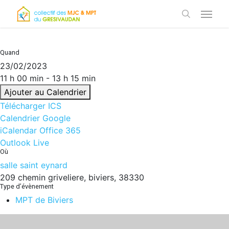
Skip
Menu
to
search
main
content
Quand
23/02/2023
11 h 00 min - 13 h 15 min
Ajouter au Calendrier
Télécharger ICS
Calendrier Google
iCalendar
Office 365
Outlook Live
Où
salle saint eynard
209 chemin griveliere, biviers, 38330
Type d’évènement
MPT de Biviers