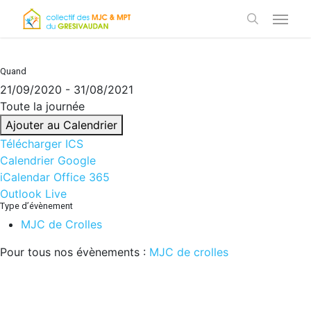
Skip
Menu
to
search
main
content
Quand
21/09/2020 - 31/08/2021
Toute la journée
Ajouter au Calendrier
Télécharger ICS
Calendrier Google
iCalendar
Office 365
Outlook Live
Type d’évènement
MJC de Crolles
Pour tous nos évènements :
MJC de crolles