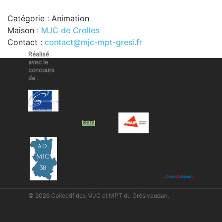
Catégorie : Animation
Maison :
MJC de Crolles
Contact :
contact@mjc-mpt-gresi.fr
Réalisé
avec le
concours
de :
© 2026 Collectif des MJC et MPT du Grésivaudan.