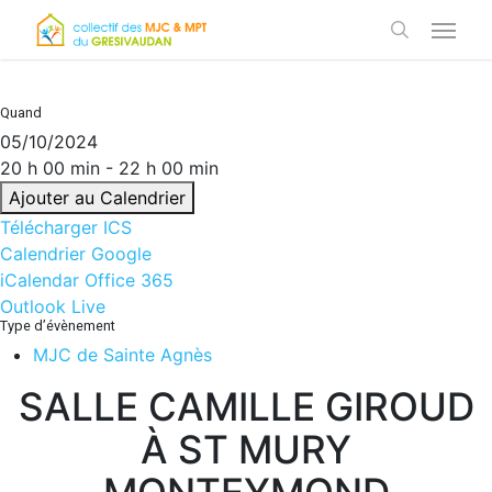
Skip
Menu
to
search
main
content
Quand
05/10/2024
20 h 00 min - 22 h 00 min
Ajouter au Calendrier
Télécharger ICS
Calendrier Google
iCalendar
Office 365
Outlook Live
Type d’évènement
MJC de Sainte Agnès
SALLE CAMILLE GIROUD
À ST MURY