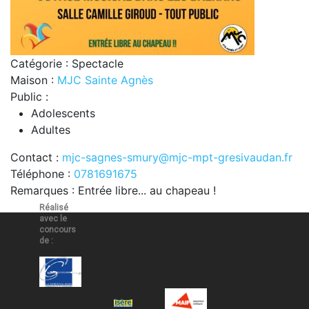
Catégorie : Spectacle
Maison :
MJC Sainte Agnès
Public :
Adolescents
Adultes
Contact :
mjc-sagnes-smury@mjc-mpt-gresivaudan.fr
Téléphone :
0781691675
Remarques : Entrée libre... au chapeau !
Réalisé
avec le
concours
de :