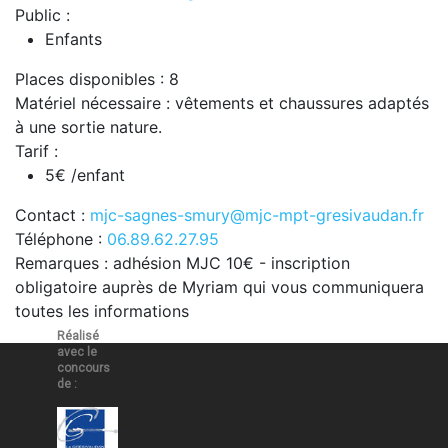
Public :
Enfants
Places disponibles : 8
Matériel nécessaire : vêtements et chaussures adaptés
à une sortie nature.
Tarif :
5€ /enfant
Contact :
mjc-sagnes-smury@mjc-mpt-gresivaudan.fr
Téléphone :
06.89.62.27.95
Remarques : adhésion MJC 10€ - inscription
obligatoire auprès de Myriam qui vous communiquera
toutes les informations
Réalisé
avec le
concours
de :