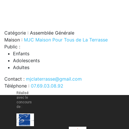
Catégorie : Assemblée Générale
Maison :
MJC Maison Pour Tous de La Terrasse
Public :
Enfants
Adolescents
Adultes
Contact :
mjclaterrasse@gmail.com
Téléphone :
07.69.03.08.92
Réalisé
avec le
concours
de :