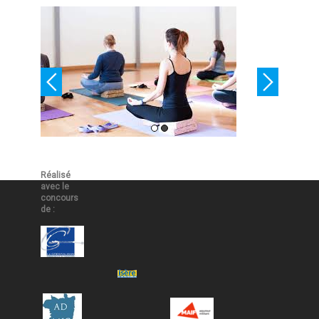
Réalisé
avec le
concours
de :