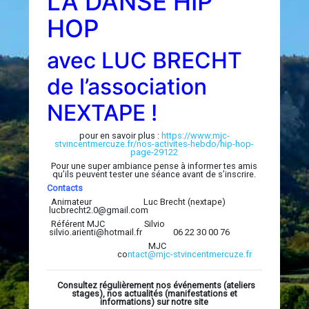
LA DANSE HIP
HOP
avec LUC BRECHT
de l’association
NEXTAPE !
pour en savoir plus :
https://www.mjc-
stvincentmercuze.fr/nos-activites-hebdo/hip-hop-
page-29122
Pour une super ambiance pense à informer tes amis
qu’ils peuvent tester une séance avant de s’inscrire.
Contacts
Animateur Luc Brecht (nextape)
lucbrecht2.0@gmail.com
Référent MJC Silvio
silvio.arienti@hotmail.fr 06 22 30 00 76
MJC
co
ntact@mjc-stvincentmercuze.fr
Consultez régulièrement nos événements (ateliers
stages), nos actualités (manifestations et
informations) sur notre site