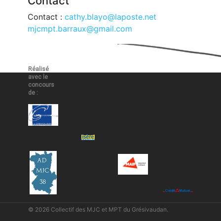
Contact
Contact :
cathy.blayo@laposte.net
mjcmpt.barraux@gmail.com
Réalisé
avec le
concours
de :
© 2026 Collectif des MJC et MPT du Grésivaudan.