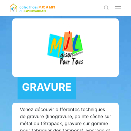
Skip
Menu
to
search
main
content
GRAVURE
Venez découvir différentes techniques
de gravure (linogravure, pointe sèche sur
métal ou tétrapack, gravure sur gomme
pour fabriquer des tampons). Encrage et