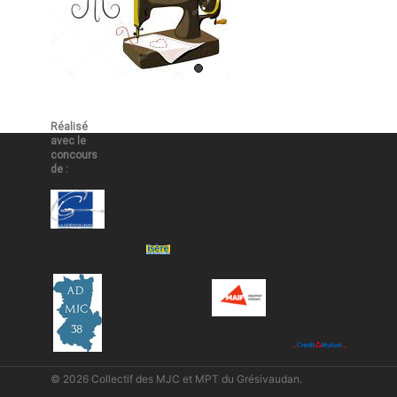
Réalisé
avec le
concours
de :
© 2026 Collectif des MJC et MPT du Grésivaudan.